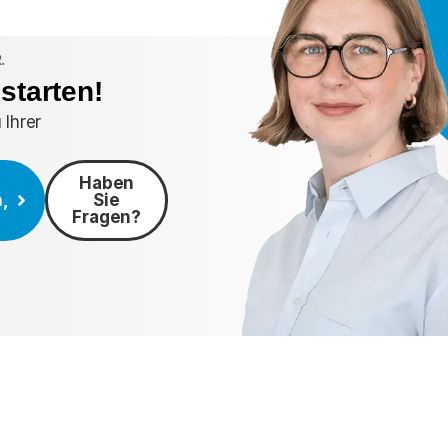
.
starten!
 Ihrer
Haben
n,
Sie
Fragen?