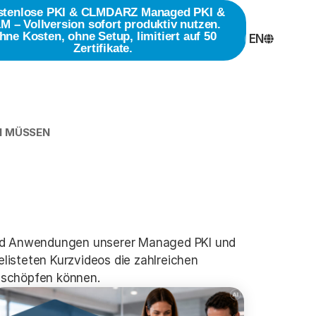
stenlose PKI & CLM
DARZ Managed PKI &
M – Vollversion sofort produktiv nutzen.
hne Kosten, ohne Setup, limitiert auf 50
EN
Zertifikate.
EN MÜSSEN
 und Anwendungen unserer Managed PKI und
elisteten Kurzvideos die zahlreichen
sschöpfen können.