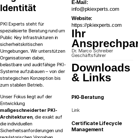
E-Mail:
Identität
info@pkiexperts.com
Website:
PKI Experts steht für
https://pkiexperts.com
Ihr
spezialisierte Beratung rund um
Public Key Infrastrukturen in
Ansprechpar
sicherheitskritischen
Dr. Marco Schreiber
Umgebungen. Wir unterstützen
Geschäftsführer
Organisationen dabei,
Downloads
belastbare und auditfähige PKI-
Systeme aufzubauen – von der
& Links
strategischen Konzeption bis
zum stabilen Betrieb.
Unser Fokus liegt auf der
PKI-Beratung
Entwicklung
Link
maßgeschneiderter PKI-
Architekturen
, die exakt auf
Certificate Lifecycle
die individuellen
Management
Sicherheitsanforderungen und
regulatorischen Vorgaben